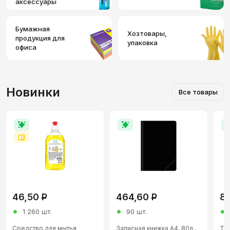
аксессуары
Бумажная
Хозтовары,
продукция для
упаковка
офиса
Новинки
Все товары
46,50
Р
464,60
Р
84
1 260 шт.
90 шт.
Средство для мытья
Записная книжка А4, 80л.,
Тет