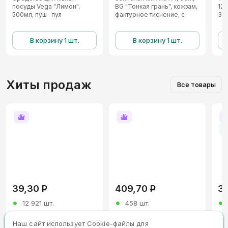
посуды Vega "Лимон",
BG "Тонкая грань", кожзам,
120
500мл, пуш- пул
фактурное тиснение, с
Зе
резинкой, черный
пла
ра
В корзину 1 шт.
В корзину 1 шт.
Хиты продаж
Все товары
39,30
Р
409,70
Р
3
12 921 шт.
458 шт.
Точилка пластиковая
Набор маркеров для
Бум
Наш сайт использует Сookie-файлы для
Berlingo "NeonBox" 1
белых досок Berlingo
А4,